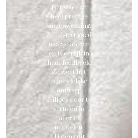
Het was een
heel prettige
samenwerking.
Ze luistert goed
naar je ideeën
en is eerlijk in
haar feedback.
Ze weet het
uiteindelijke
ontwerp
feilloos door te
vertalen in
allerlei
middelen.
Tijdens dit