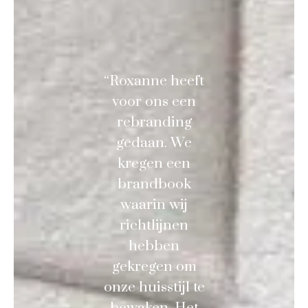
“Roxanne heeft
voor ons een
rebranding
gedaan. We
kregen een
brandbook
waarin wij
richtlijnen
hebben
gekregen om
onze huisstijl te
bewaken. Het