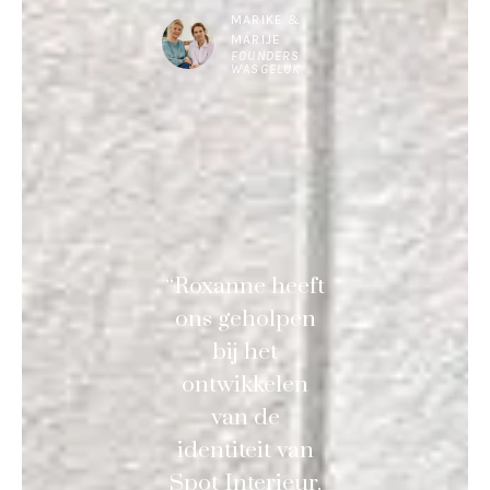
MARIKE &
MARIJE
FOUNDERS
WASGELUK
“Roxanne heeft
ons geholpen
bij het
ontwikkelen
van de
identiteit van
Spot Interieur.