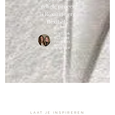
gehele proces
is Roxanne erg
flexibel.”
YENTLE &
SUZANNE
FOUNDERS
SPOT
INTERIEUR
LAAT JE INSPIREREN