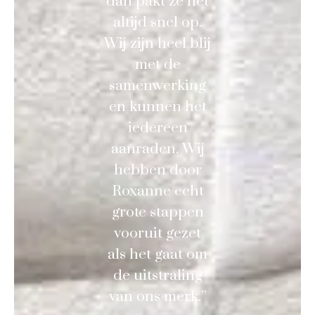
dan pakt ze het
altijd snel op.
Wij zijn heel blij
met de
samenwerking
en kunnen het
iedereen
aanraden. Wij
hebben door
Roxanne echt
grote stappen
vooruit gezet
als het gaat om
de uitstraling
van ons merk.”