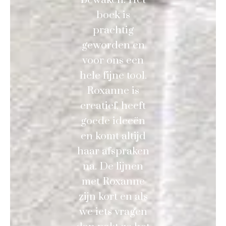
boek is
prachtig
geworden en
voor ons een
hele fijne tool.
Roxanne is
creatief, heeft
goede ideeën
en komt altijd
haar afspraken
na. De lijnen
met Roxanne
zijn kort en als
we iets vragen