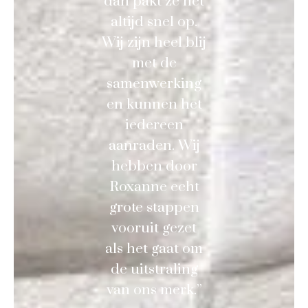
dan pakt ze het
altijd snel op.
Wij zijn heel blij
met de
samenwerking
en kunnen het
iedereen
aanraden. Wij
hebben door
Roxanne echt
grote stappen
vooruit gezet
als het gaat om
de uitstraling
van ons merk.”