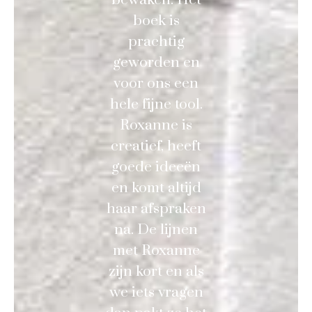
boek is
prachtig
geworden en
voor ons een
hele fijne tool.
Roxanne is
creatief, heeft
goede ideeën
en komt altijd
haar afspraken
na. De lijnen
met Roxanne
zijn kort en als
we iets vragen