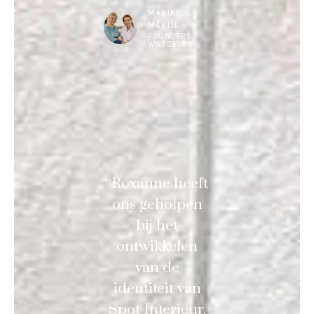
MARIKE &
MARIJE
FOUNDERS
WASGELUK
“Roxanne heeft
ons geholpen
bij het
ontwikkelen
van de
identiteit van
Spot Interieur.