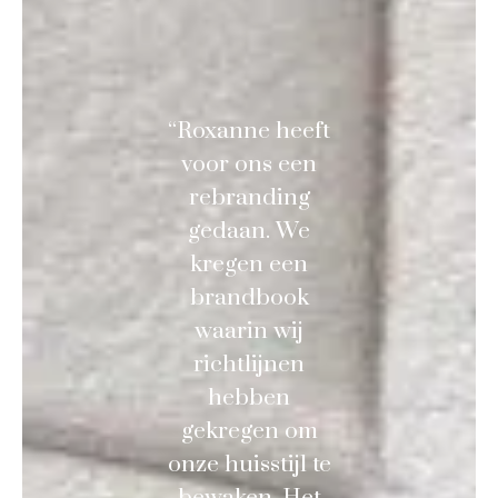
“Roxanne heeft
voor ons een
rebranding
gedaan. We
kregen een
brandbook
waarin wij
richtlijnen
hebben
gekregen om
onze huisstijl te
bewaken. Het