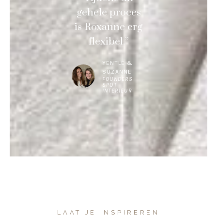
gehele proces
is Roxanne erg
flexibel.”
YENTLE &
SUZANNE
FOUNDERS
SPOT
INTERIEUR
LAAT JE INSPIREREN