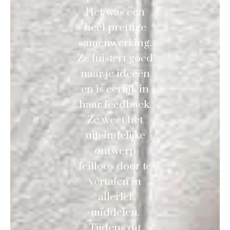
Het was een
heel prettige
samenwerking.
Ze luistert goed
naar je ideeën
en is eerlijk in
haar feedback.
Ze weet het
uiteindelijke
ontwerp
feilloos door te
vertalen in
allerlei
middelen.
Tijdens dit