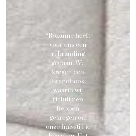
“Roxanne heeft
voor ons een
rebranding
gedaan. We
kregen een
brandbook
waarin wij
richtlijnen
hebben
gekregen om
onze huisstijl te
bewaken. Het