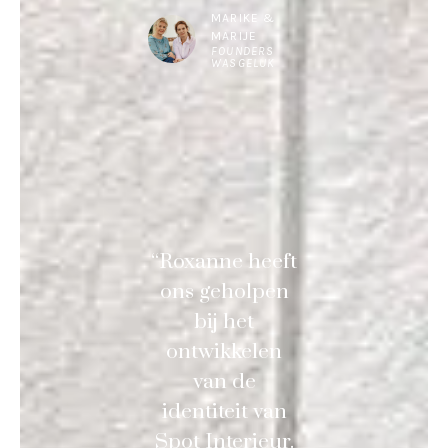
MARIKE &
MARIJE
FOUNDERS
WASGELUK
“Roxanne heeft
ons geholpen
bij het
ontwikkelen
van de
identiteit van
Spot Interieur.