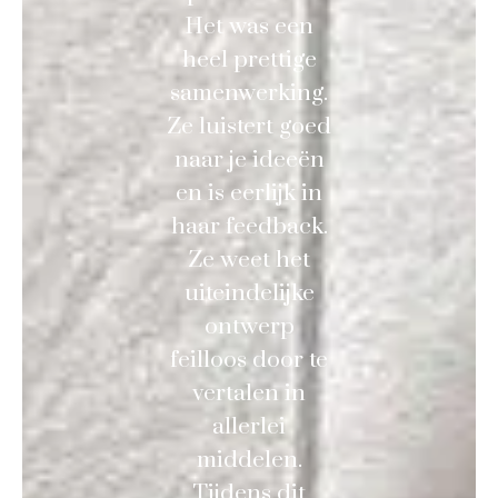
Het was een
heel prettige
samenwerking.
Ze luistert goed
naar je ideeën
en is eerlijk in
haar feedback.
Ze weet het
uiteindelijke
ontwerp
feilloos door te
vertalen in
allerlei
middelen.
Tijdens dit