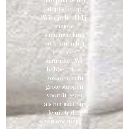
dan pakt ze het
altijd snel op.
Wij zijn heel blij
met de
samenwerking
en kunnen het
iedereen
aanraden. Wij
hebben door
Roxanne echt
grote stappen
vooruit gezet
als het gaat om
de uitstraling
van ons merk.”