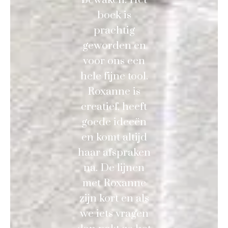
boek is
prachtig
geworden en
voor ons een
hele fijne tool.
Roxanne is
creatief, heeft
goede ideeën
en komt altijd
haar afspraken
na. De lijnen
met Roxanne
zijn kort en als
we iets vragen