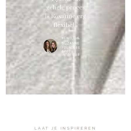
gehele proces
is Roxanne erg
flexibel.”
YENTLE &
SUZANNE
FOUNDERS
SPOT
INTERIEUR
LAAT JE INSPIREREN