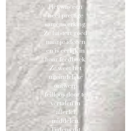
Het was een
heel prettige
samenwerking.
Ze luistert goed
naar je ideeën
en is eerlijk in
haar feedback.
Ze weet het
uiteindelijke
ontwerp
feilloos door te
vertalen in
allerlei
middelen.
Tijdens dit