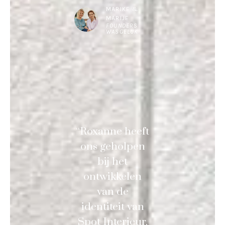
MARIKE &
MARIJE
FOUNDERS
WASGELUK
“Roxanne heeft
ons geholpen
bij het
ontwikkelen
van de
identiteit van
Spot Interieur.