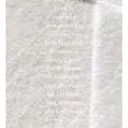
boek is
prachtig
geworden en
voor ons een
hele fijne tool.
Roxanne is
creatief, heeft
goede ideeën
en komt altijd
haar afspraken
na. De lijnen
met Roxanne
zijn kort en als
we iets vragen