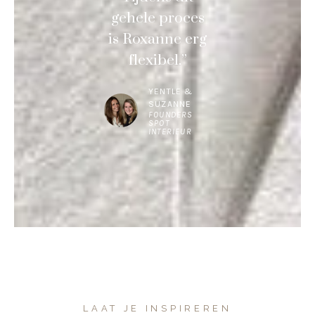
gehele proces
is Roxanne erg
flexibel.”
YENTLE &
SUZANNE
FOUNDERS
SPOT
INTERIEUR
LAAT JE INSPIREREN