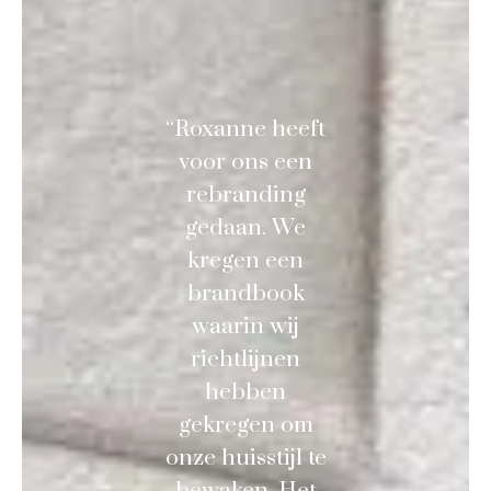
“Roxanne heeft
voor ons een
rebranding
gedaan. We
kregen een
brandbook
waarin wij
richtlijnen
hebben
gekregen om
onze huisstijl te
bewaken. Het