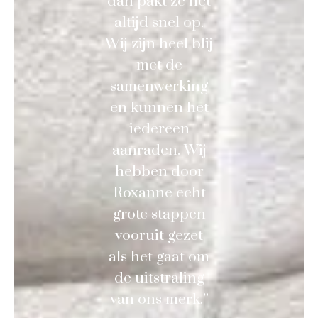
dan pakt ze het
altijd snel op.
Wij zijn heel blij
met de
samenwerking
en kunnen het
iedereen
aanraden. Wij
hebben door
Roxanne echt
grote stappen
vooruit gezet
als het gaat om
de uitstraling
van ons merk.”