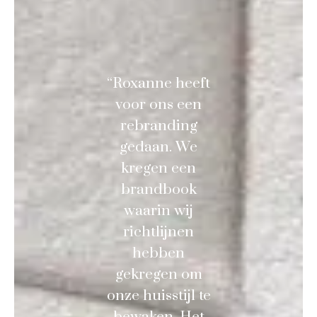
“Roxanne heeft
voor ons een
rebranding
gedaan. We
kregen een
brandbook
waarin wij
richtlijnen
hebben
gekregen om
onze huisstijl te
bewaken. Het