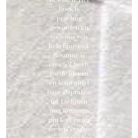
boek is
prachtig
geworden en
voor ons een
hele fijne tool.
Roxanne is
creatief, heeft
goede ideeën
en komt altijd
haar afspraken
na. De lijnen
met Roxanne
zijn kort en als
we iets vragen