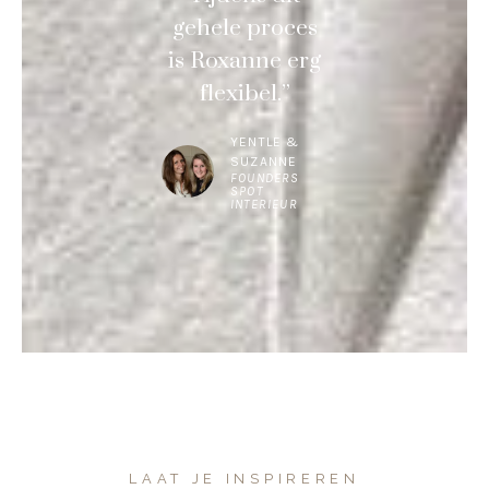
gehele proces
is Roxanne erg
flexibel.”
YENTLE &
SUZANNE
FOUNDERS
SPOT
INTERIEUR
LAAT JE INSPIREREN