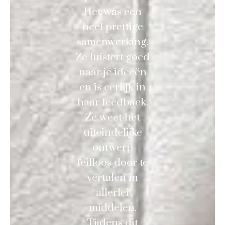
Het was een
heel prettige
samenwerking.
Ze luistert goed
naar je ideeën
en is eerlijk in
haar feedback.
Ze weet het
uiteindelijke
ontwerp
feilloos door te
vertalen in
allerlei
middelen.
Tijdens dit