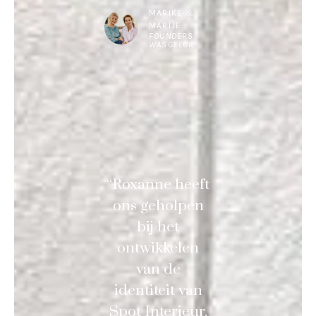
MARIKE &
MARIJE
FOUNDERS
WASGELUK
“Roxanne heeft
ons geholpen
bij het
ontwikkelen
van de
identiteit van
Spot Interieur.