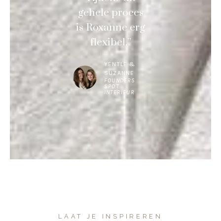
gehele proces
is Roxanne erg
flexibel.”
YENTLE &
SUZANNE
FOUNDERS
SPOT
INTERIEUR
LAAT JE INSPIREREN