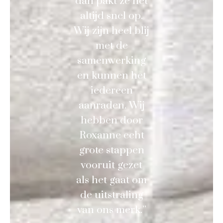
dan pakt ze het
altijd snel op.
Wij zijn heel blij
met de
samenwerking
en kunnen het
iedereen
aanraden. Wij
hebben door
Roxanne echt
grote stappen
vooruit gezet
als het gaat om
de uitstraling
van ons merk.”