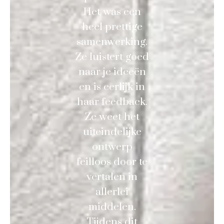
Het was een
heel prettige
samenwerking.
Ze luistert goed
naar je ideeën
en is eerlijk in
haar feedback.
Ze weet het
uiteindelijke
ontwerp
feilloos door te
vertalen in
allerlei
middelen.
Tijdens dit