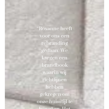
“Roxanne heeft
voor ons een
rebranding
gedaan. We
kregen een
brandbook
waarin wij
richtlijnen
hebben
gekregen om
onze huisstijl te
bewaken. Het