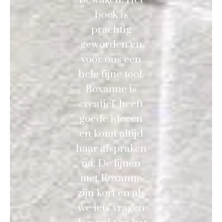
boek is
prachtig
geworden en
voor ons een
hele fijne tool.
Roxanne is
creatief, heeft
goede ideeën
en komt altijd
haar afspraken
na. De lijnen
met Roxanne
zijn kort en als
we iets vragen