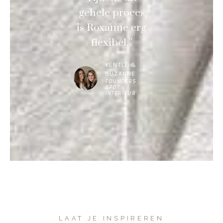
gehele proces
is Roxanne erg
flexibel.”
YENTLE &
SUZANNE
FOUNDERS
SPOT
INTERIEUR
LAAT JE INSPIREREN