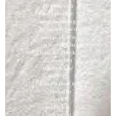
Het was een
heel prettige
samenwerking.
Ze luistert goed
naar je ideeën
en is eerlijk in
haar feedback.
Ze weet het
uiteindelijke
ontwerp
feilloos door te
vertalen in
allerlei
middelen.
Tijdens dit