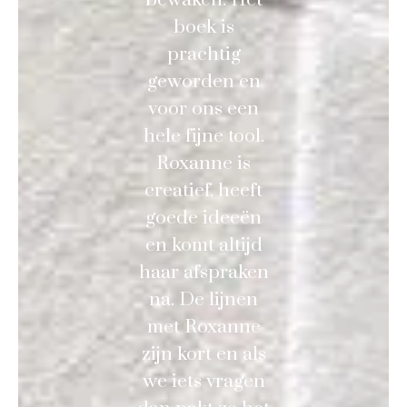
boek is
prachtig
geworden en
voor ons een
hele fijne tool.
Roxanne is
creatief, heeft
goede ideeën
en komt altijd
haar afspraken
na. De lijnen
met Roxanne
zijn kort en als
we iets vragen