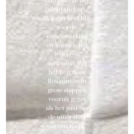
dan pakt ze het
altijd snel op.
Wij zijn heel blij
met de
samenwerking
en kunnen het
iedereen
aanraden. Wij
hebben door
Roxanne echt
grote stappen
vooruit gezet
als het gaat om
de uitstraling
van ons merk.”