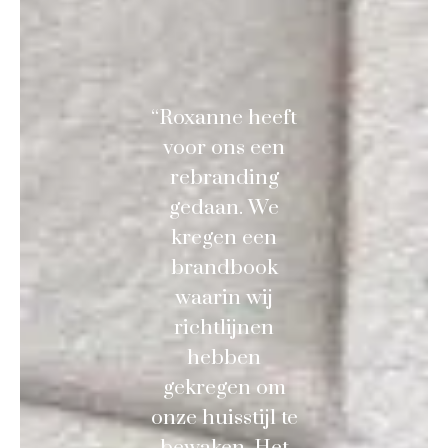
“Roxanne heeft
voor ons een
rebranding
gedaan. We
kregen een
brandbook
waarin wij
richtlijnen
hebben
gekregen om
onze huisstijl te
bewaken. Het