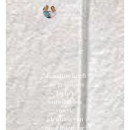
MARIKE &
MARIJE
FOUNDERS
WASGELUK
“Roxanne heeft
ons geholpen
bij het
ontwikkelen
van de
identiteit van
Spot Interieur.