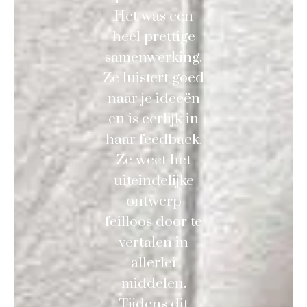
Het was een
heel prettige
samenwerking.
Ze luistert goed
naar je ideeën
en is eerlijk in
haar feedback.
Ze weet het
uiteindelijke
ontwerp
feilloos door te
vertalen in
allerlei
middelen.
Tijdens dit