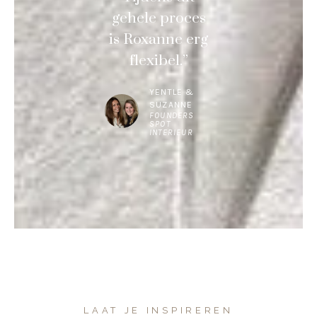
gehele proces
is Roxanne erg
flexibel.”
YENTLE &
SUZANNE
FOUNDERS
SPOT
INTERIEUR
LAAT JE INSPIREREN