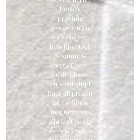
boek is
prachtig
geworden en
voor ons een
hele fijne tool.
Roxanne is
creatief, heeft
goede ideeën
en komt altijd
haar afspraken
na. De lijnen
met Roxanne
zijn kort en als
we iets vragen