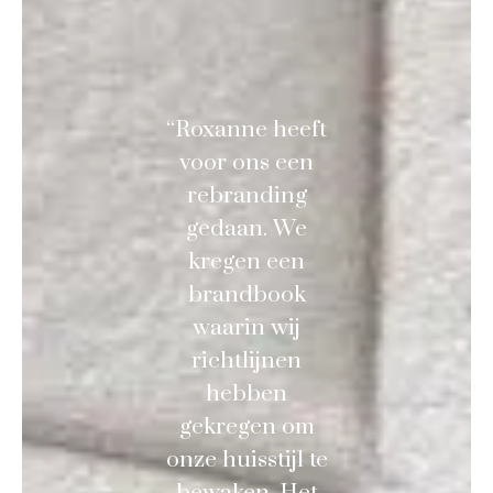
“Roxanne heeft
voor ons een
rebranding
gedaan. We
kregen een
brandbook
waarin wij
richtlijnen
hebben
gekregen om
onze huisstijl te
bewaken. Het