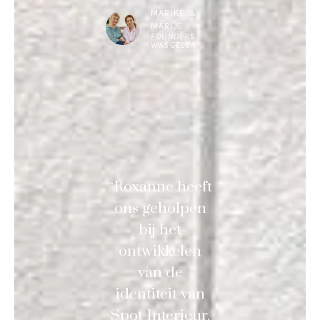
MARIKE &
MARIJE
FOUNDERS
WASGELUK
“Roxanne heeft
ons geholpen
bij het
ontwikkelen
van de
identiteit van
Spot Interieur.