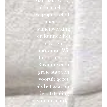
dan pakt ze het
altijd snel op.
Wij zijn heel blij
met de
samenwerking
en kunnen het
iedereen
aanraden. Wij
hebben door
Roxanne echt
grote stappen
vooruit gezet
als het gaat om
de uitstraling
van ons merk.”