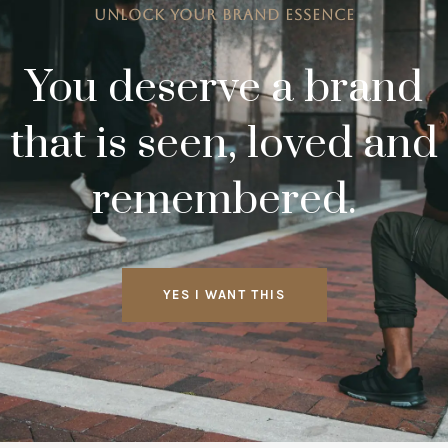
UNLOCK YOUR BRAND ESSENCE
You deserve a brand
that is seen, loved and
remembered.
YES I WANT THIS